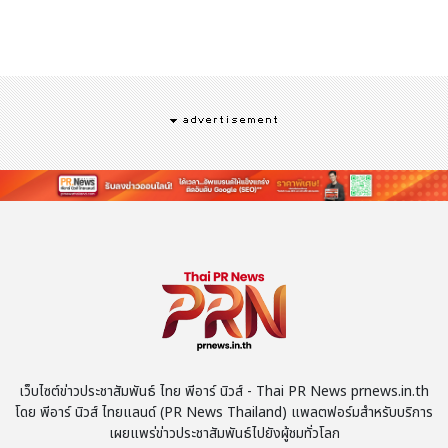
เกี่ยวกับ Air France
Air France-KLM Group เป็นผู้ให้บริการระดับโลกที่มีฐานการบิน
ที่แข็งแกร่งในยุโรป ดำเนินธุรกิจหลักใน 3 ด้าน ได้แก่ การขนส่งผู้
โดยสาร การขนส่งสินค้า และการซ่อมบำรุงอากาศยาน
Air France-KLM เป็นผู้นำด้านเครือข่ายการบินระหว่างประเทศที่
ออกเดินทางจากยุโรป ให้บริการผู้โดยสารด้วยเครือข่ายเส้นทางบิน
ทั่วโลกครอบคลุมกว่า 320 จุดหมายปลายทาง ผ่าน Air France,
KLM Royal Dutch Airlines และ Transavia โดยส่วนใหญ่ให้
บริการจากฐานการบินที่ปารีส-ชาร์ล เดอ โกล ปารีส-ออร์ลี และ
อัมสเตอร์ดัม-สคิปโฮล
Flying Blue คือโปรแกรมสะสมไมล์ของ Air France-KLM
Group ซึ่งมีสมาชิกมากกว่า 30 ล้านคน
Air France-KLM ให้บริการหนึ่งในเครือข่ายร่วมการบินข้าม
มหาสมุทรแอตแลนติกที่ใหญ่ที่สุด ร่วมกับพันธมิตร Delta Air
เว็บไซต์ข่าวประชาสัมพันธ์ ไทย พีอาร์ นิวส์ - Thai PR News prnews.in.th
โดย พีอาร์ นิวส์ ไทยแลนด์ (PR News Thailand) แพลตฟอร์มสำหรับบริการ
Lines และ Virgin Atlantic โดยมีเที่ยวบินมากกว่า 340 เที่ยวต่อ
เผยแพร่ข่าวประชาสัมพันธ์ไปยังผู้ชมทั่วโลก
วัน Air France-KLM ยังเป็นสมาชิกของ SkyTeam พันธมิตรที่