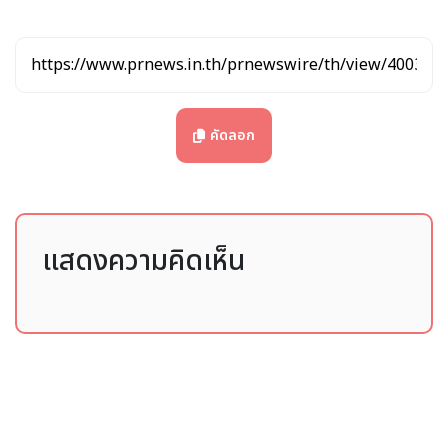
ชั้นประหยัด 268 ที่นั่ง)
Femke Kroese
ผู้จัดการทั่วไปประจำภูมิภาคเอเชียตะวันออกเฉียง
ใต้และโอเชียเนีย กล่าวว่า
"การเปิดตัวภูเก็ตเป็นจุดหมายปลายทางที่
สองของเราในประเทศไทยสำหรับฤดูหนาวนี้ เป็นโอกาสอันยอดเยี่ยม
ในการเสริมความแข็งแกร่งด้านการเชื่อมต่อของ
Air
France
และ
คัดลอก
KLM
ในภูมิภาค ทำให้นักเดินทางสามารถเข้าถึงเกาะที่สวยงามแห่งนี้
ได้สะดวกยิ่งขึ้นผ่านเที่ยวบินตรงใหม่ของเรา Air France
และ KLM
จะร่วมกันให้บริการเที่ยวบินไปประเทศไทยรวม 27
เที่ยวต่อสัปดาห์
ในฤดูหนาวนี้"
แสดงความคิดเห็น
ตารางเที่ยวบิน (ตามเวลาท้องถิ่น):
AF157: ออกเดินทางจากภูเก็ตเวลา 11:55 น. ถึงปารีส-ชาร์ล
เดอ โกล เวลา 19:05 น. ของวันเดียวกัน
AF156: ออกเดินทางจากปารีส-ชาร์ล เดอ โกล เวลา 15:45 น.
ถึงภูเก็ตเวลา 09:25 น. ของวันถัดไป
สำหรับข้อมูลเพิ่มเติมและการสำรองที่นั่ง โปรดไปที่
airfrance.co.th