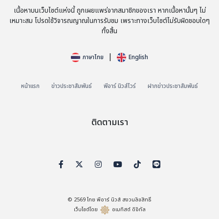
มุ่งเน้นการมอบประสบการณ์การเดินทางที่ราบรื่นยิ่งขึ้นในทุกขั้น
เนื้อหาบนเว็บไซต์แห่งนี้ ถูกเผยแพร่จากสมาชิกของเรา หากเนื้อหานั้นๆ ไม่
ตอนให้แก่ผู้โดยสาร SkyTeam ประกอบด้วย 18 สายการบินสมาชิก
เหมาะสม โปรดใช้วิจารณญาณในการรับชม เพราะทางเว็บไซต์ไม่รับผิดชอบใดๆ
ที่ร่วมกันให้บริการในเครือข่ายทั่วโลก
ทั้งสิ้น
Air France-KLM Group ได้รับการยอมรับมาเป็นเวลา 20 ปีใน
|
ภาษาไทย
English
ฐานะผู้นำด้านการพัฒนาที่ยั่งยืนในอุตสาหกรรมการบิน และยังคง
มุ่งมั่นเร่งการเปลี่ยนผ่านสู่การบินที่ยั่งยืนยิ่งขึ้น
หน้าแรก
ข่าวประชาสัมพันธ์
พีอาร์ นิวส์ไวร์
ฝากข่าวประชาสัมพันธ์
corporate.airfrance.com
@AFNewsroom
ติดตามเรา
© 2569
ไทย พีอาร์ นิวส์
สงวนลิขสิทธิ์
ที่มา :
ซิชั่น พีอาร์ นิวส์ไวร์ - Air France ขยายเครือข่ายเส้นทางบิน
เว็บไซต์โดย
อเมทิสต์ ดิจิทัล