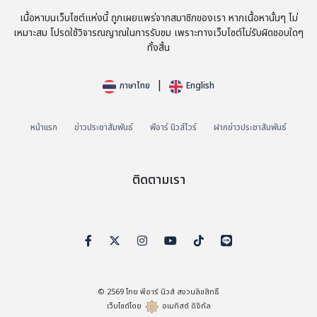
เนื้อหาบนเว็บไซต์แห่งนี้ ถูกเผยแพร่จากสมาชิกของเรา หากเนื้อหานั้นๆ ไม่
เหมาะสม โปรดใช้วิจารณญาณในการรับชม เพราะทางเว็บไซต์ไม่รับผิดชอบใดๆ
ทั้งสิ้น
|
Haier Signs New Partnerships in the World of Football
ภาษาไทย
English
with Liverpool Football Club
หน้าแรก
ข่าวประชาสัมพันธ์
พีอาร์ นิวส์ไวร์
ฝากข่าวประชาสัมพันธ์
"Haier เป็นแบรนด์ที่เปี่ยมด้วยความทะเยอทะยาน นวัตกรรม และ
ความเป็นผู้นำระดับโลก และเราขอยินดีต้อนรับพวกเขาเข้าสู่
ครอบครัว LFC"
Ben Latty ประธานเจ้าหน้าที่ฝ่ายการพาณิชย์ของ
ติดตามเรา
Liverpool Football Club กล่าว
"Haier ได้สร้างชื่อเสียงด้าน
คุณภาพ และการดำเนินธุรกิจที่แข็งแกร่งในตลาดทั่วโลก ในฐานะ
ซัพพลายเออร์เครื่องใช้ไฟฟ้าภายในบ้านชั้นนำ การเข้าถึงทั่วโลกนี้
สอดคล้องกับขนาดฐานแฟนคลับทั่วโลกของ Liverpool Football
Club และเรารู้สึกตื่นเต้นที่จะได้เห็นความร่วมมือครั้งนี้เป็นจริง และ
หวังว่าจะได้ร่วมงานกัน"
© 2569
ไทย พีอาร์ นิวส์
สงวนลิขสิทธิ์
เว็บไซต์โดย
อเมทิสต์ ดิจิทัล